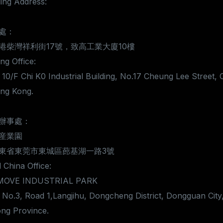
ing Address:
處：
港柴灣祥利街17號，致高工業大廈10樓
g Office:
 10/F Chi K0 Industrial Building, No.17 Cheung Lee Street, 
ng Kong.
辦事處：
産業園
東省東莞市東城區蓢基湖一路3號
 China Office:
MOVE INDUSTRIAL PARK
 No.3, Road 1,Langjihu, Dongcheng District, Dongguan City
ng Province.