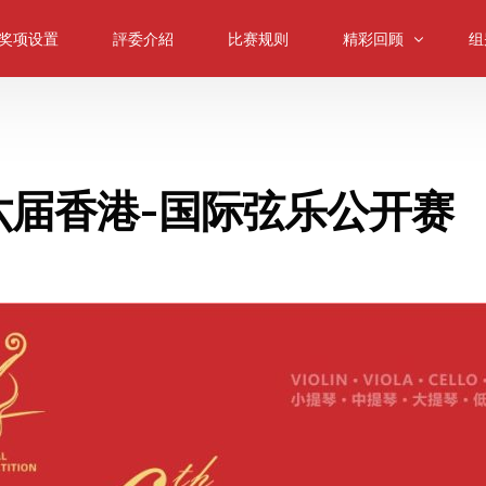
奖项设置
評委介紹
比赛规则
精彩回顾
组
大师课
小
往届回顾
中
4第六届香港-国际弦乐公开赛
颁奖典礼
大
低
室
弦