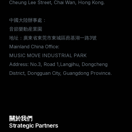
Cheung Lee Street, Chai Wan, Hong Kong.
中國大陸辦事處：
音節樂動産業園
地址：廣東省東莞市東城區蓢基湖一路3號
Mainland China Office:
MUSIC MOVE INDUSTRIAL PARK
Address: No.3, Road 1,Langjihu, Dongcheng
District, Dongguan City, Guangdong Province.
關於我們
Strategic Partners