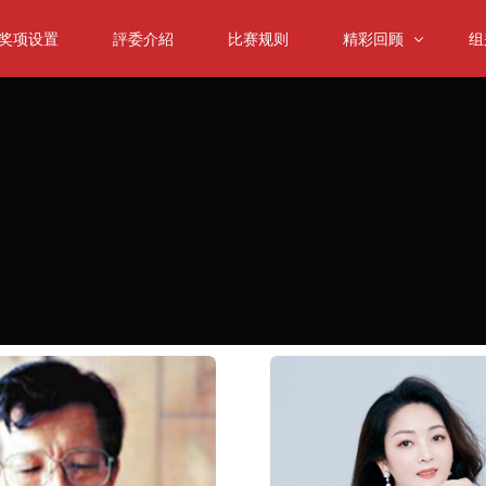
奖项设置
評委介紹
比赛规则
精彩回顾
组
大师课
小
往届回顾
中
颁奖典礼
大
低
室
弦