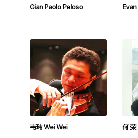
Gian Paolo Peloso
Evan 
韦玮 Wei Wei
何 荣 