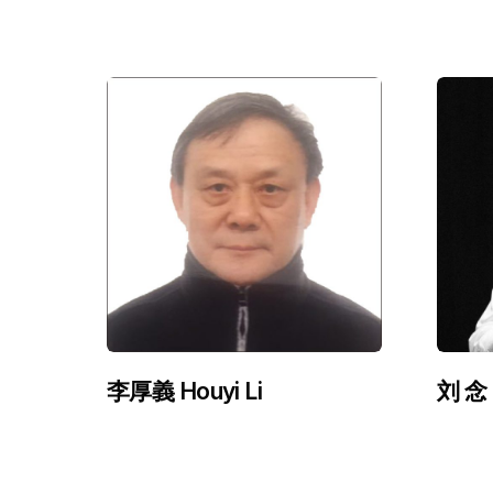
李厚義 Houyi Li
刘 念 