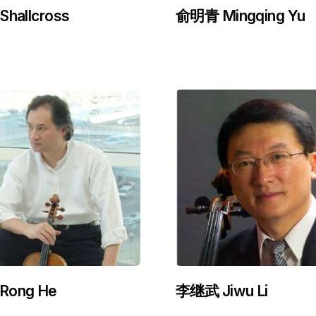
Shallcross
俞明青 Mingqing Yu
Rong He
李继武 Jiwu Li