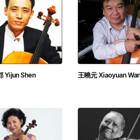
Yijun Shen
王曉元 Xiaoyuan Wa