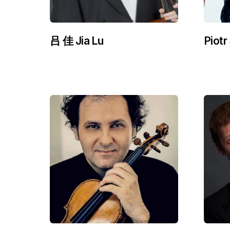
吕 佳 Jia Lu
Piot