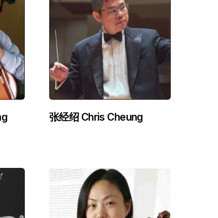
ng
张经绍 Chris Cheung