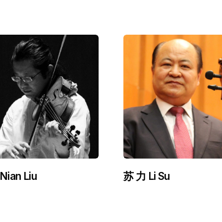
Nian Liu
苏 力 Li Su