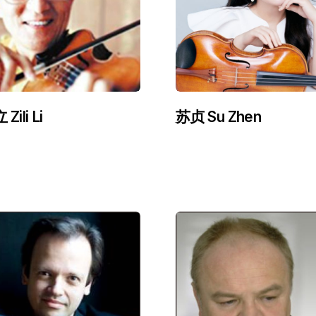
ili Li
苏贞 Su Zhen