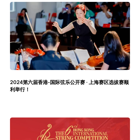
2024第六届香港-国际弦乐公开赛 · 上海赛区选拔赛顺
利举行！