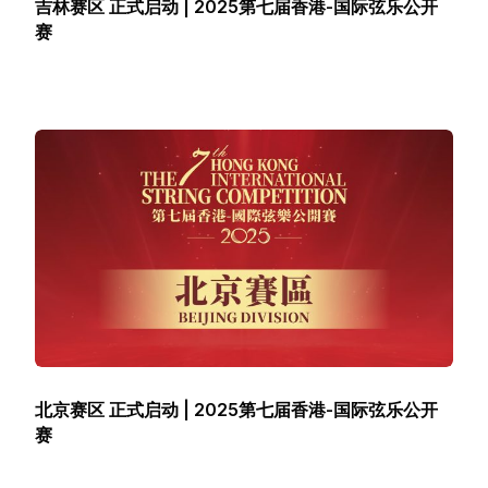
吉林赛区 正式启动 | 2025第七届香港-国际弦乐公开
赛
北京赛区 正式启动 | 2025第七届香港-国际弦乐公开
赛