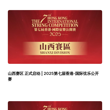
山西赛区 正式启动 | 2025第七届香港-国际弦乐公开
赛