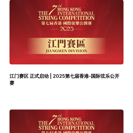
江门赛区 正式启动 | 2025第七届香港-国际弦乐公开
赛