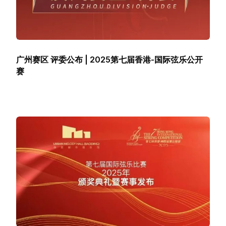
广州赛区 评委公布 | 2025第七届香港-国际弦乐公开
赛
简体中文