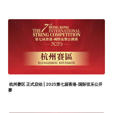
杭州赛区 正式启动 | 2025第七届香港-国际弦乐公开
赛