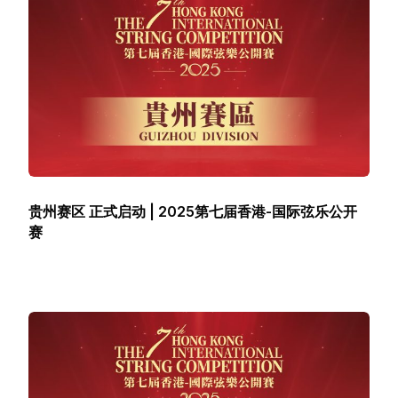
贵州赛区 正式启动 | 2025第七届香港-国际弦乐公开
赛