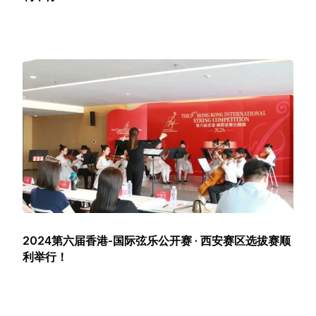
2024第六届香港-国际弦乐公开赛 · 西安赛区选拔赛顺
利举行！