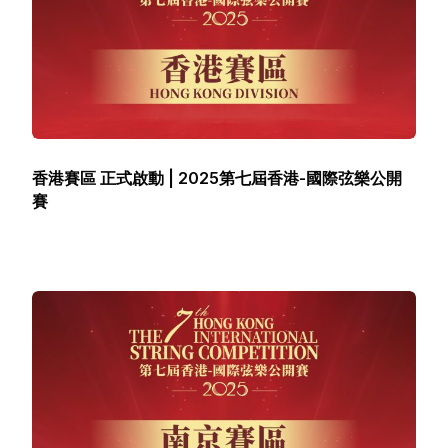
香港賽區 正式啟動 | 2025第七屆香港-國際弦樂公開
賽