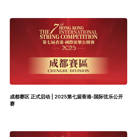
成都赛区 正式启动 | 2025第七届香港-国际弦乐公开
赛