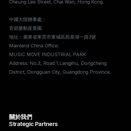
Cheung Lee Street, Chai Wan, Hong Kong.
中國大陸辦事處：
音節樂動産業園
地址：廣東省東莞市東城區蓢基湖一路3號
Mainland China Office:
MUSIC MOVE INDUSTRIAL PARK
Address: No.3, Road 1,Langjihu, Dongcheng
District, Dongguan City, Guangdong Province.
關於我們
Strategic Partners