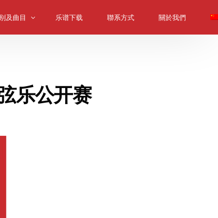
别及曲目
乐谱下载
聯系方式
關於我們
提琴組別及曲目
提琴組別及曲目
国际弦乐公开赛
提琴組別及曲目
音提琴组别及曲目
内乐合奏组
樂合奏組別及曲目