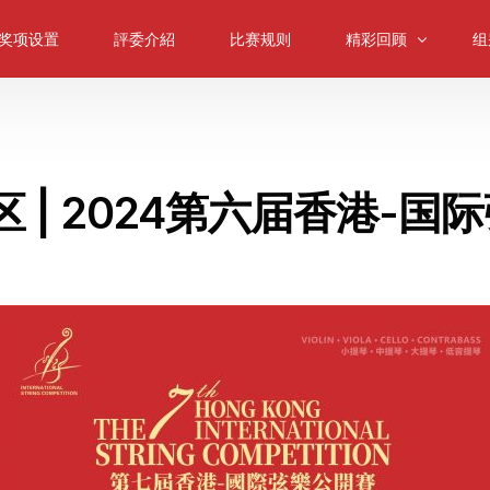
奖项设置
評委介紹
比赛规则
精彩回顾
组
大师课
小
往届回顾
中
赛区 | 2024第六届香港-
颁奖典礼
大
低
室
弦