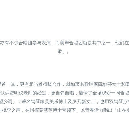
亦有不少合唱团参与表演，而美声合唱团就是其中之一，他们在
歌」。
首一堂，更有相当难得嘅合作，就如著名歌唱家阮妙芬女士和著名钢
识费明仪老师的经过，更自弹自唱，邀请了全场观众一同合唱出谱上中
」；著名钢琴家吴美乐博士及罗乃新女士，也用双钢琴形式，合力弹奏出「L
队—桃李之声，在指挥黄慧英博士带领下，以青春活力唱出「山在