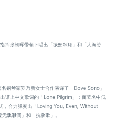
指挥张朝晖带领下唱出「振翅翱翔」和「大海赞
琴家罗乃新女士合作演译了「Dove Sono」
文歌词的「Lone Pilgrim」；而著名中低
oving You, Even, Without
虚无飘渺间」和「抗敌歌」。