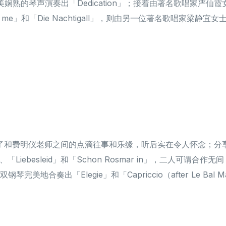
熟的琴声演奏出「Dedication」；接着由著名歌唱家严
r di me」和「Die Nachtigall」，则由另一位著名歌唱
了和费明仪老师之间的点滴往事和乐缘，听后实在令人怀念；分
12」、「Liebesleid」和「Schon Rosmar in」，二
琴完美地合奏出「Elegie」和「Capriccio（after Le Bal M