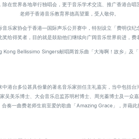
，除在世界各地举行独唱会，更于音乐学术交流、推广香港合唱
老师于香港音乐教育界德高望重，受人敬仰。
际音乐家协会于香港—国际声乐公开赛中，特别设立「费明仪纪
此奖给得奖者，目的就是鼓励他们继续向广阔音乐世界前进，费
ong Bellissimo Singers献唱两首乐曲「大海啊！故乡」及「F
来中港台多位甚具份量的著名音乐家担任主礼嘉宾，当中包括台
家吴美乐博士、大会音乐总监苏明村博士、周光蓁博士及一众嘉
合奏一曲费老师生前至爱的歌曲「Amazing Grace」，并藉