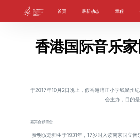
首頁
最新动态
章程
香港国际音乐家
于2017年10月2日晚上，假香港培正小学钱
会主办，目的是
嘉宾合影留念
费明仪老师生于1931年，17岁时入读南京国