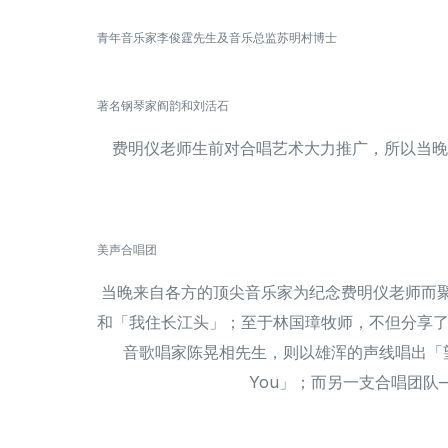
青年音乐家李俊霆先生及音乐总监苏明村博士
著名钢琴家阎韵和刘活石
费明仪老师生前对合唱艺术大力推广，所以当晚
美声合唱团
当晚来自各方的顶尖音乐家为纪念费明仪老师而聚
和「我住长江头」；至于林国璋牧师，不但分享了认
音歌唱家陈晃相先生，则以雄浑的声线唱出「望乡词
You」；而另一支合唱团