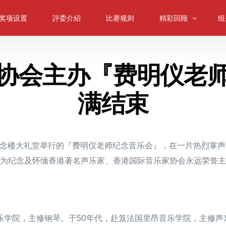
奖项设置
評委介紹
比赛规则
精彩回顾
组
协会主办『费明仪老
大师课
小
往届回顾
中
满结束
颁奖典礼
大
低
室
涵州纪念楼大礼堂举行的『费明仪老师纪念音乐会』，在一片热烈掌
弦
为纪念及怀缅香港著名声乐家、香港国际音乐家协会永远荣誉主
立音乐学院，主修钢琴。于50年代，赴笈法国里昂音乐学院，主修