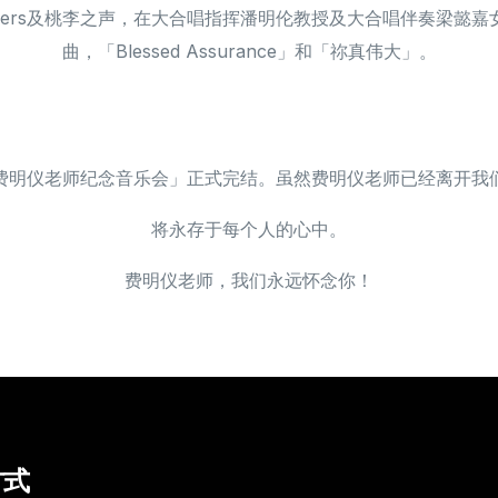
simo singers及桃李之声，在大合唱指挥潘明伦教授及大合唱伴
曲，「Blessed Assurance」和「祢真伟大」。
费明仪老师纪念音乐会」正式完结。虽然费明仪老师已经离开我
将永存于每个人的心中。
费明仪老师，我们永远怀念你！
方式