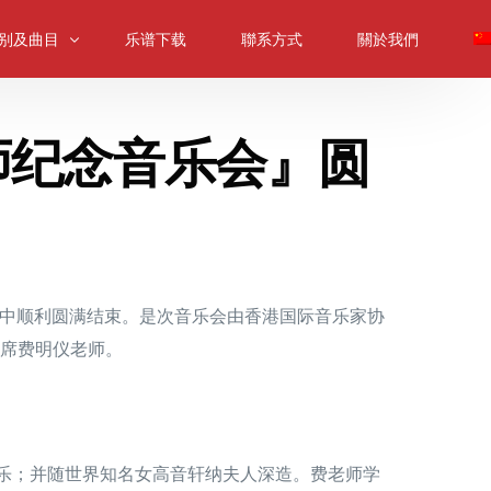
别及曲目
乐谱下载
聯系方式
關於我們
师纪念音乐会』圆
提琴組別及曲目
提琴組別及曲目
提琴組別及曲目
音提琴组别及曲目
内乐合奏组
声中顺利圆满结束。是次音乐会由香港国际音乐家协
樂合奏組別及曲目
席费明仪老师。
声乐；并随世界知名女高音轩纳夫人深造。费老师学