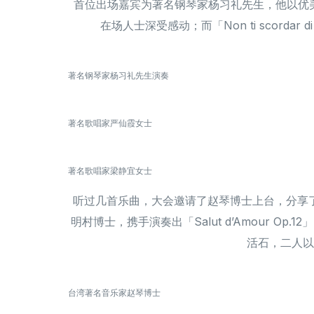
首位出场嘉宾为著名钢琴家杨习礼先生，他以优美娴
在场人士深受感动；而「Non ti scorda
著名钢琴家杨习礼先生演奏
著名歌唱家严仙霞女士
著名歌唱家梁静宜女士
听过几首乐曲，大会邀请了赵琴博士上台，分享
明村博士，携手演奏出「Salut d’Amour Op.
活石，二人以双钢
台湾著名音乐家赵琴博士