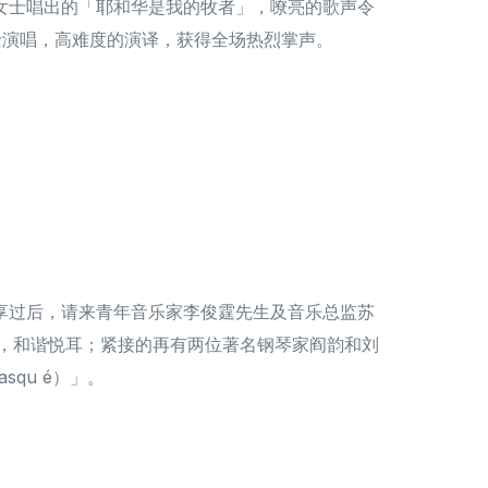
仙霞女士唱出的「耶和华是我的牧者」，嘹亮的歌声令
家梁静宜女士演唱，高难度的演译，获得全场热烈掌声。
享过后，请来青年音乐家李俊霆先生及音乐总监苏
人可谓合作无间，和谐悦耳；紧接的再有两位著名钢琴家阎韵和刘
asqu é）」。