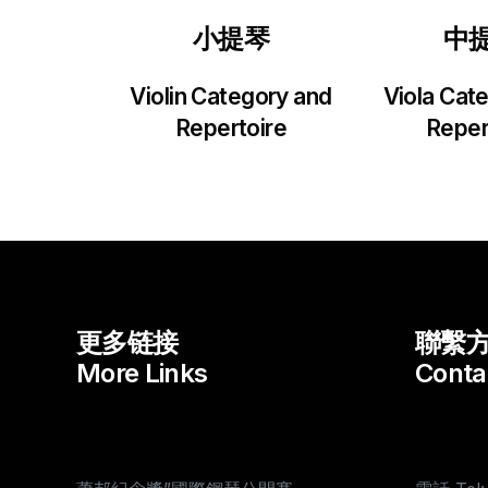
小提琴
中
Violin Category and
Viola Cat
Repertoire
Reper
更多链接
聯繫
More Links
Conta