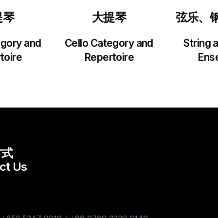
提琴
大提琴
弦乐、
egory and
Cello Category and
String 
toire
Repertoire
Ens
方式
ct Us