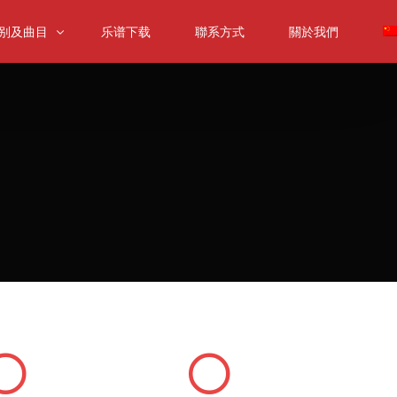
别及曲目
乐谱下载
聯系方式
關於我們
提琴組別及曲目
提琴組別及曲目
提琴組別及曲目
音提琴组别及曲目
内乐合奏组
樂合奏組別及曲目