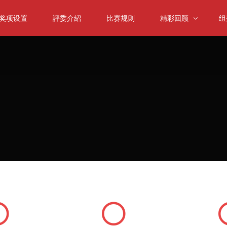
奖项设置
評委介紹
比赛规则
精彩回顾
组
大师课
小
往届回顾
中
颁奖典礼
大
低
室
弦